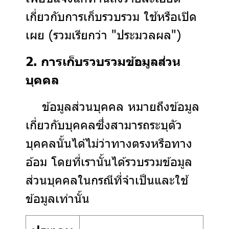
เกี่ยวกับการเก็บรวบรวม ใช้หรือเปิด
เผย (รวมเรียกว่า "ประมวลผล")
2. การเก็บรวบรวมข้อมูลส่วน
บุคคล
ข้อมูลส่วนบุคคล หมายถึงข้อมูล
เกี่ยวกับบุคคลซึ่งสามารถระบุตัว
บุคคลนั้นได้ไม่ว่าทางตรงหรือทาง
อ้อม โดยที่เรานั้นได้รวบรวมข้อมูล
ส่วนบุคคลในกรณีที่จำเป็นและใช้
ข้อมูลเท่านั้น