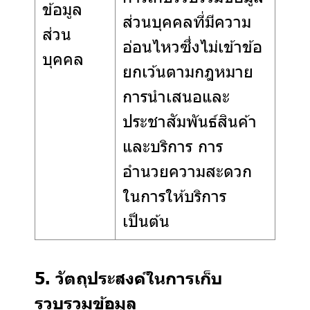
ข้อมูล
ส่วนบุคคลที่มีความ
ส่วน
อ่อนไหวซึ่งไม่เข้าข้อ
บุคคล
ยกเว้นตามกฎหมาย
การนำเสนอและ
ประชาสัมพันธ์สินค้า
และบริการ การ
อำนวยความสะดวก
ในการให้บริการ
เป็นต้น
5. วัตถุประสงค์ในการเก็บ
รวบรวมข้อมูล