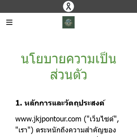
นโยบายความเป็น
ส่วนตัว
1. หลักการและวัตถุประสงค์
www.jkjpontour.com ("เว็บไซต์",
"เรา") ตระหนักถึงความสำคัญของ