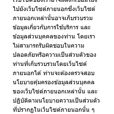
ไปยังเว็บไซต์ภายนอกซึ่งเว็บไซต์
ภายนอกเหล่านั้นอาจเก็บรวบรวม
ข้อมูลเกี่ยวกับการใช้บริการ และ
ข้อมูลส่วนบุคคลของท่าน โดยเรา
ไม่สามารถรับผิดชอบในความ
ปลอดภัยหรือความเป็นส่วนตัวของ
ท่านที่เก็บรวบรวมโดยเว็บไซต์
ภายนอกได้ ท่านจะต้องตรวจสอบ
นโยบายคุ้มครองข้อมูลส่วนบุคคล
ของเว็บไซต์ภายนอกเหล่านั้น และ
ปฏิบัติตามนโยบายความเป็นส่วนตัว
ที่ปรากฏในเว็บไซต์ภายนอกนั้น ๆ