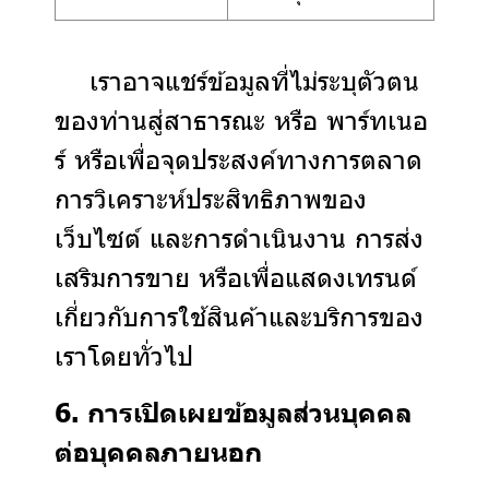
เราอาจแชร์ข้อมูลที่ไม่ระบุตัวตน
ของท่านสู่สาธารณะ หรือ พาร์ทเนอ
ร์ หรือเพื่อจุดประสงค์ทางการตลาด
การวิเคราะห์ประสิทธิภาพของ
เว็บไซต์ และการดำเนินงาน การส่ง
เสริมการขาย หรือเพื่อแสดงเทรนด์
เกี่ยวกับการใช้สินค้าและบริการของ
เราโดยทั่วไป
6. การเปิดเผยข้อมูลส่วนบุคคล
ต่อบุคคลภายนอก