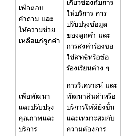
เกี่ยวข้องกับการ
เพื่อตอบ
ให้บริการ การ
คำถาม และ
ปรับปรุงข้อมูล
ให้ความช่วย
ของลูกค้า และ
เหลือแก่ลูกค้า
การส่งคำร้องขอ
ใช้สิทธิหรือข้อ
ร้องเรียนต่าง ๆ
การวิเคราะห์ และ
เพื่อพัฒนา
พัฒนาสินค้าหรือ
และปรับปรุง
บริการให้ดียิ่งขึ้น
คุณภาพและ
และเหมาะสมกับ
บริการ
ความต้องการ