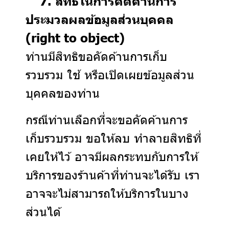
7. สิทธิในการคัดค้านการ
ประมวลผลข้อมูลส่วนบุคคล
(right to object)
ท่านมีสิทธิขอคัดค้านการเก็บ
รวบรวม ใช้ หรือเปิดเผยข้อมูลส่วน
บุคคลของท่าน
กรณีท่านเลือกที่จะขอคัดค้านการ
เก็บรวบรวม ขอให้ลบ ทำลายสิทธิที่
เคยให้ไว้ อาจมีผลกระทบกับการให้
บริการของร้านค้าที่ท่านจะได้รับ เรา
อาจจะไม่สามารถให้บริการในบาง
ส่วนได้