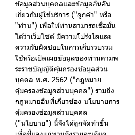
ข้อมูลส่วนบุคคลและข้อมูลอื่นอัน
เกี่ยวกับผู้ใช้บริการ ("ลูกค้า" หรือ
"ท่าน") เพื่อให้ท่านสามารถเชื่อมั่น
ได้ว่าเว็บไซต์ มีความโปร่งใสและ
ความรับผิดชอบในการเก็บรวบรวม
ใช้หรือเปิดเผยข้อมูลของท่านตามพ
ระราชบัญญัติคุ้มครองข้อมูลส่วน
บุคคล พ.ศ. 2562 ("กฎหมาย
คุ้มครองข้อมูลส่วนบุคคล") รวมถึง
กฎหมายอื่นที่เกี่ยวข้อง นโยบายการ
คุ้มครองข้อมูลส่วนบุคคล
("นโยบาย") นี้จึงได้ถูกจัดทำขึ้น
เพื่อชี้แจงแก่ท่านถึงรายละเอียด