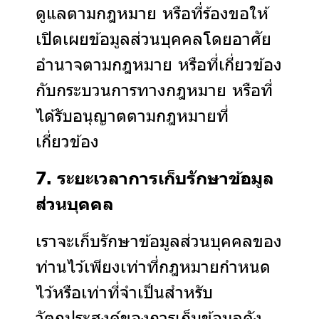
ดูแลตามกฎหมาย หรือที่ร้องขอให้
เปิดเผยข้อมูลส่วนบุคคลโดยอาศัย
อำนาจตามกฎหมาย หรือที่เกี่ยวข้อง
กับกระบวนการทางกฎหมาย หรือที่
ได้รับอนุญาตตามกฎหมายที่
เกี่ยวข้อง
7. ระยะเวลาการเก็บรักษาข้อมูล
ส่วนบุคคล
เราจะเก็บรักษาข้อมูลส่วนบุคคลของ
ท่านไว้เพียงเท่าที่กฎหมายกำหนด
ไว้หรือเท่าที่จำเป็นสำหรับ
วัตถุประสงค์ของการเก็บข้อมูลดัง