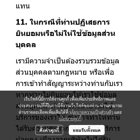
แทน
11. ในกรณีที่ท่านปฏิเสธการ
ยินยอมหรือไม่ให้ใช้ข้อมูลส่วน
บุคคล
เรามีความจำเป็นต้องรวบรวมข้อมูล
ส่วนบุคคลตามกฎหมาย หรือเพื่อ
การเข้าทำสัญญาระหว่างท่านกับเรา
หากท่านไม่ยินยอมให้เราใช้ข้อมูล
เว็บไซต์นี้มีการใช้งานคุกกี้ เพื่อเพิ่มประสิทธิภาพและ
ส่วนบุคคล ท่านยังคงสามารถใช้
ประสบการณ์ที่ดีในการใช้งานเว็บไซต์ของท่าน ท่านสามารถ
อ่านรายละเอียดเพิ่มเติมได้ที่
นโยบายความเป็นส่วนตัว
และ
บริการของเราได้ ซึ่งอาจทำให้ท่าน
นโยบายคุกกี้
ได้รับความสะดวกจากการใช้บริการ
ตั้งค่าคุกกี้
ยอมรับทั้งหมด
น้อยลง เนื่องจากบริษัทไม่ได้รับ