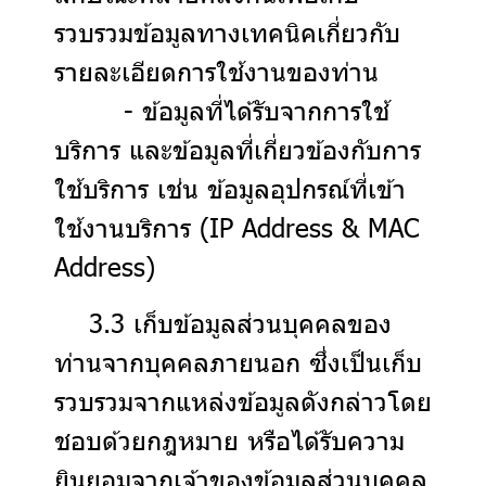
รวบรวมข้อมูลทางเทคนิคเกี่ยวกับ
รายละเอียดการใช้งานของท่าน
- ข้อมูลที่ได้รับจากการใช้
บริการ และข้อมูลที่เกี่ยวข้องกับการ
ใช้บริการ เช่น ข้อมูลอุปกรณ์ที่เข้า
ใช้งานบริการ (IP Address & MAC
Address)
3.3 เก็บข้อมูลส่วนบุคคลของ
ท่านจากบุคคลภายนอก ซึ่งเป็นเก็บ
รวบรวมจากแหล่งข้อมูลดังกล่าวโดย
ชอบด้วยกฎหมาย หรือได้รับความ
ยินยอมจากเจ้าของข้อมูลส่วนบุคคล